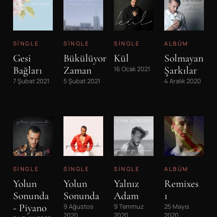
SINGLE
SINGLE
SINGLE
ALBÜM
Gesi
Bükülüyor
Kül
Solmayan
Bağları
Zaman
Şarkılar
16 Ocak 2021
7 Şubat 2021
5 Şubat 2021
4 Aralık 2020
SINGLE
SINGLE
SINGLE
ALBÜM
Yolun
Yolun
Yalnız
Remixes
Sonunda
Sonunda
Adam
1
- Piyano
9 Ağustos
9 Temmuz
25 Mayıs
2020
2020
2020