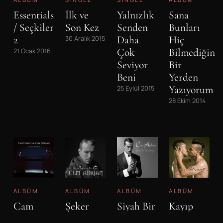
Essentials
İlk ve
Yalnızlık
Sana
/ Seçkiler
Son Kez
Senden
Bunları
2
Daha
Hiç
30 Aralık 2015
Çok
Bilmediğin
21 Ocak 2016
Seviyor
Bir
Beni
Yerden
Yazıyorum
25 Eylül 2015
28 Ekim 2014
ALBÜM
ALBÜM
ALBÜM
ALBÜM
Cam
Şeker
Siyah Bir
Kayıp
Havli
Prens ve
Veda
Çocuk