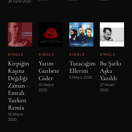
24 Eylül 2020
SINGLE
SINGLE
SINGLE
SINGLE
Kirpiğin
Yarim
Tutacağım
Bu Şarkı
Kaşına
Gurbete
Ellerini
Aşka
Değdiği
Gider
Yazıldı
5 Mayıs 2020
Zaman -
10 Mayıs
27 Nisan
2020
2020
Emrah
Turken
Remix
16 Mayıs
2020