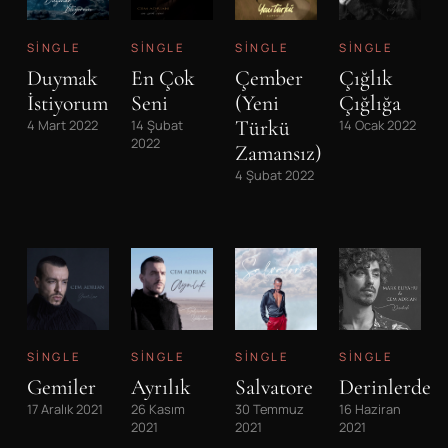
SINGLE
SINGLE
SINGLE
SINGLE
Duymak
En Çok
Çember
Çığlık
İstiyorum
Seni
(Yeni
Çığlığa
Türkü
4 Mart 2022
14 Şubat
14 Ocak 2022
2022
Zamansız)
4 Şubat 2022
SINGLE
SINGLE
SINGLE
SINGLE
Gemiler
Ayrılık
Salvatore
Derinlerde
17 Aralık 2021
26 Kasım
30 Temmuz
16 Haziran
2021
2021
2021