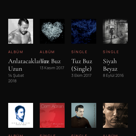
ALBÜM
ALBÜM
SINGLE
SINGLE
Anlatacaklarım
Tuz Buz
Tuz Buz
Siyah
Uzun
(Single)
Beyaz
13 Kasım 2017
14 Şubat
3 Ekim 2017
8 Eylül 2016
2018
ALBÜM
SINGLE
SINGLE
ALBÜM