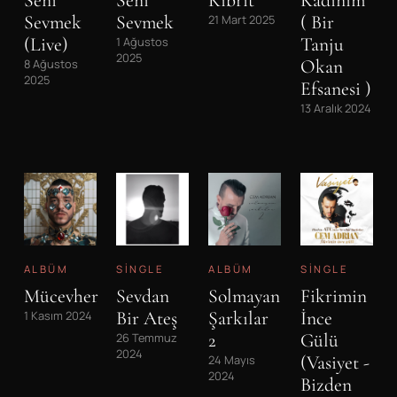
Sevmek
Sevmek
( Bir
21 Mart 2025
(Live)
Tanju
1 Ağustos
2025
Okan
8 Ağustos
2025
Efsanesi )
13 Aralık 2024
ALBÜM
SINGLE
ALBÜM
SINGLE
Mücevher
Sevdan
Solmayan
Fikrimin
Bir Ateş
Şarkılar
İnce
1 Kasım 2024
2
Gülü
26 Temmuz
2024
(Vasiyet -
24 Mayıs
2024
Bizden