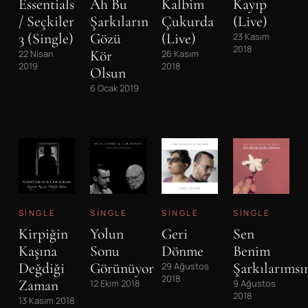
Essentials
Ah Bu
Kalbim
Kayıp
/ Seçkiler
Şarkıların
Çukurda
(Live)
3 (Single)
Gözü
(Live)
23 Kasım
2018
Kör
22 Nisan
26 Kasım
2019
2018
Olsun
6 Ocak 2019
SINGLE
SINGLE
SINGLE
SINGLE
Kirpiğin
Yolun
Geri
Sen
Kaşına
Sonu
Dönme
Benim
Değdiği
Görünüyor
Şarkılarımsı
29 Ağustos
2018
Zaman
12 Ekim 2018
9 Ağustos
2018
13 Kasım 2018