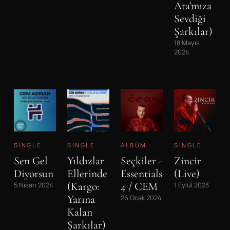
Ata'mıza
Sevdiği
Şarkılar)
18 Mayıs
2024
SINGLE
SINGLE
ALBÜM
SINGLE
Sen Gel
Yıldızlar
Seçkiler -
Zincir
Diyorsun
Ellerinde
Essentials
(Live)
(Kargo:
4 / CEM
5 Nisan 2024
1 Eylül 2023
Yarına
26 Ocak 2024
Kalan
Şarkılar)