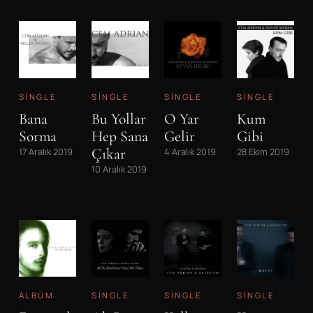
SINGLE
SINGLE
SINGLE
SINGLE
Bana
Bu Yollar
O Yar
Kum
Sorma
Hep Sana
Gelir
Gibi
Çıkar
17 Aralık 2019
4 Aralık 2019
28 Ekim 2019
10 Aralık 2019
ALBÜM
SINGLE
SINGLE
SINGLE