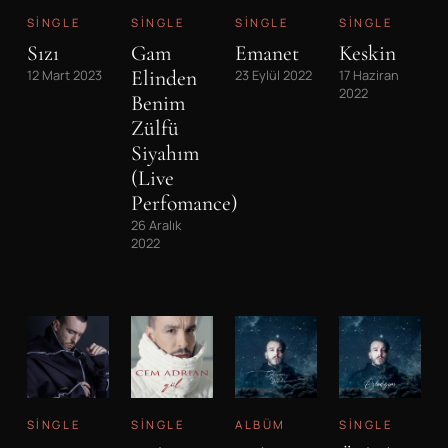
SINGLE
SINGLE
SINGLE
SINGLE
Sızı
Gam
Emanet
Keskin
Elinden
12 Mart 2023
23 Eylül 2022
17 Haziran
2022
Benim
Zülfü
Siyahım
(Live
Perfomance)
26 Aralık
2022
SINGLE
SINGLE
ALBÜM
SINGLE