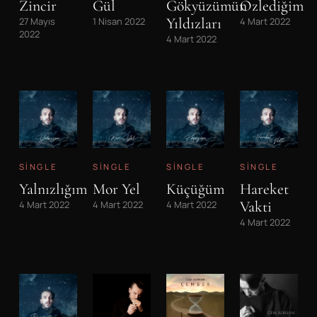
Zincir
Gül
Gökyüzümün
Özlediğim
Yıldızları
27 Mayıs
1 Nisan 2022
4 Mart 2022
2022
4 Mart 2022
SINGLE
SINGLE
SINGLE
SINGLE
Yalnızlığım
Mor Yel
Küçüğüm
Hareket
Vakti
4 Mart 2022
4 Mart 2022
4 Mart 2022
4 Mart 2022