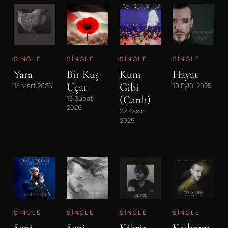
SINGLE
SINGLE
SINGLE
SINGLE
Yara
Bir Kuş
Kum
Hayat
Uçar
Gibi
13 Mart 2026
19 Eylül 2025
(Canlı)
13 Şubat
2026
22 Kasım
2025
SINGLE
SINGLE
SINGLE
SINGLE
Seni
Seni
Kibrit
Kadınım