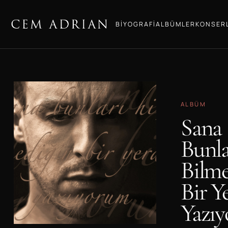
BIYOGRAFI
ALBÜMLER
KONSER
ALBÜM
Sana
Bunla
Bilme
Bir Y
Yazı