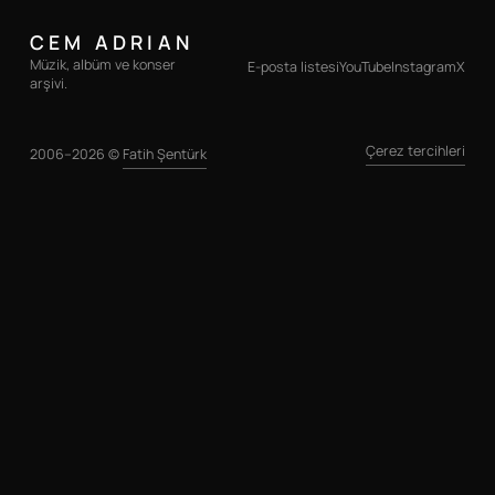
CEM ADRIAN
Müzik, albüm ve konser
E-posta listesi
YouTube
Instagram
X
arşivi.
Çerez tercihleri
2006–2026 ©
Fatih Şentürk