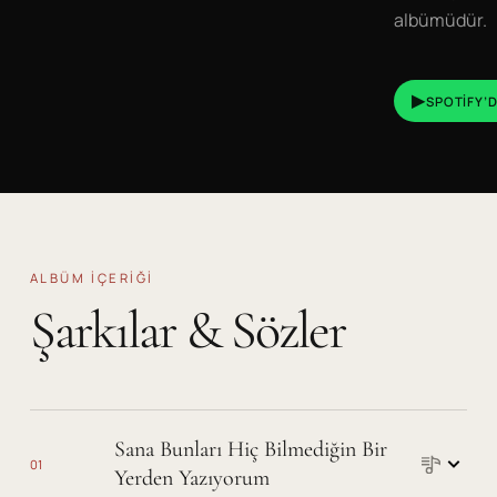
albümüdür.
▶
SPOTIFY’D
ALBÜM IÇERIĞI
Şarkılar & Sözler
Şarkı sözleri
Sana Bunları Hiç Bilmediğin Bir
01
Yerden Yazıyorum