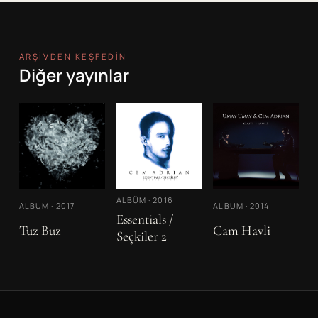
ARŞIVDEN KEŞFEDIN
Diğer yayınlar
ALBÜM
·
2016
ALBÜM
·
2017
ALBÜM
·
2014
Essentials /
Tuz Buz
Cam Havli
Seçkiler 2