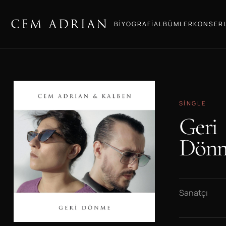
BIYOGRAFI
ALBÜMLER
KONSER
SINGLE
Geri
Dön
Sanatçı