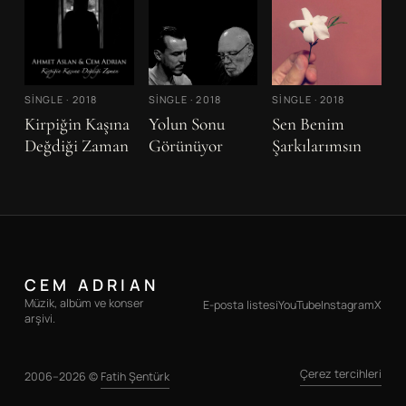
SINGLE
·
2018
SINGLE
·
2018
SINGLE
·
2018
Kirpiğin Kaşına
Yolun Sonu
Sen Benim
Değdiği Zaman
Görünüyor
Şarkılarımsın
CEM ADRIAN
Müzik, albüm ve konser
E-posta listesi
YouTube
Instagram
X
arşivi.
Çerez tercihleri
2006–2026 ©
Fatih Şentürk