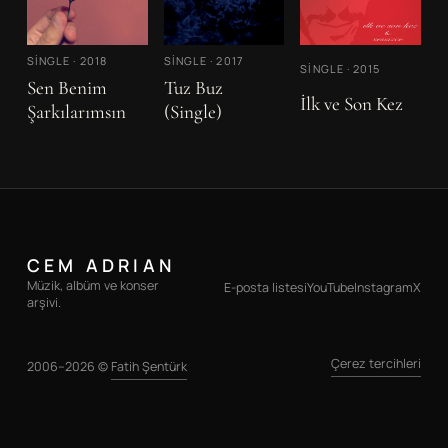
SINGLE
·
2018
SINGLE
·
2017
SINGLE
·
2015
Sen Benim
Tuz Buz
İlk ve Son Kez
Şarkılarımsın
(Single)
CEM ADRIAN
Müzik, albüm ve konser
E-posta listesi
YouTube
Instagram
X
arşivi.
Çerez tercihleri
2006–2026 ©
Fatih Şentürk