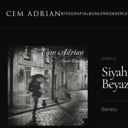
BIYOGRAFI
ALBÜMLER
KONSERLE
SINGLE
Siyah
Beya
Sanatçı