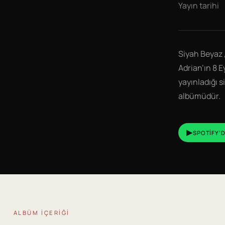
Yayın tarihi
Siyah Beyaz
Adrian’ın 8 E
yayınladığı s
albümüdür.
▶
SPOTIFY’D
ALBÜM IÇERIĞI