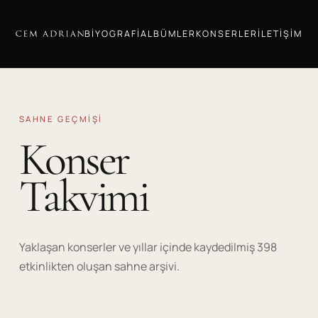
BIYOGRAFI
ALBÜMLER
KONSERLER
İLETIŞIM
SAHNE GEÇMIŞI
Konser
Takvimi
Yaklaşan konserler ve yıllar içinde kaydedilmiş
398
etkinlikten oluşan sahne arşivi.